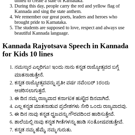
united to create a state of Karnataka.
During this day, people carry the red and yellow flag of
Kannada and sing the state anthem.
We remember our great poets, leaders and heroes who
brought pride to Karnataka.
The students are supposed to love, respect and always use
beautiful Kannada language.
Kannada Rajyotsava Speech in Kannada
for Kids 10 lines
ನಮಸ್ಕಾರ ಎಲ್ಲರಿಗೂ! ಇಂದು ನಾನು ಕನ್ನಡ ರಾಜ್ಯೋತ್ಸವದ ಬಗ್ಗೆ
ಮಾತನಾಡುತ್ತೇನೆ.
ಕನ್ನಡ ರಾಜ್ಯೋತ್ಸವವನ್ನು ಪ್ರತೀ ವರ್ಷ ನವೆಂಬರ್ 1ರಂದು
ಆಚರಿಸಲಾಗುತ್ತದೆ.
ಈ ದಿನ ನಮ್ಮ ರಾಜ್ಯವಾದ ಕರ್ನಾಟಕ ಹುಟ್ಟಿದ ದಿನವಾಗಿದೆ.
ಎಲ್ಲ ಕನ್ನಡ ಮಾತನಾಡುವ ಪ್ರದೇಶಗಳು ಸೇರಿ ಒಂದು ರಾಜ್ಯವಾದವು.
ಈ ದಿನ ನಾವು ಕನ್ನಡ ಧ್ವಜವನ್ನು ಗೌರವದಿಂದ ಹಾರಿಸುತ್ತೇವೆ.
ಶಾಲೆಯಲ್ಲಿ ನಾವು ಕನ್ನಡ ಗೀತೆಗಳನ್ನು ಹಾಡಿ ಸಂತೋಷಪಡುತ್ತೇವೆ.
ಕನ್ನಡ ನಮ್ಮ ಹೆಮ್ಮೆ, ನಮ್ಮ ಗುರುತು.