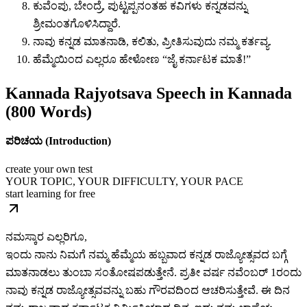
ಕುವೆಂಪು, ಬೇಂದ್ರೆ, ಪುಟ್ಟಪ್ಪನಂತಹ ಕವಿಗಳು ಕನ್ನಡವನ್ನು
ಶ್ರೀಮಂತಗೊಳಿಸಿದ್ದಾರೆ.
ನಾವು ಕನ್ನಡ ಮಾತನಾಡಿ, ಕಲಿತು, ಪ್ರೀತಿಸುವುದು ನಮ್ಮ ಕರ್ತವ್ಯ.
ಹೆಮ್ಮೆಯಿಂದ ಎಲ್ಲರೂ ಹೇಳೋಣ “ಜೈ ಕರ್ನಾಟಕ ಮಾತೆ!”
Kannada Rajyotsava Speech in Kannada
(800 Words)
ಪರಿಚಯ (Introduction)
create your own test
YOUR TOPIC, YOUR DIFFICULTY, YOUR PACE
start learning for free
ನಮಸ್ಕಾರ ಎಲ್ಲರಿಗೂ,
ಇಂದು ನಾನು ನಿಮಗೆ ನಮ್ಮ ಹೆಮ್ಮೆಯ ಹಬ್ಬವಾದ ಕನ್ನಡ ರಾಜ್ಯೋತ್ಸವದ ಬಗ್ಗೆ
ಮಾತನಾಡಲು ತುಂಬಾ ಸಂತೋಷಪಡುತ್ತೇನೆ. ಪ್ರತೀ ವರ್ಷ ನವೆಂಬರ್ 1ರಂದು
ನಾವು ಕನ್ನಡ ರಾಜ್ಯೋತ್ಸವವನ್ನು ಬಹು ಗೌರವದಿಂದ ಆಚರಿಸುತ್ತೇವೆ. ಈ ದಿನ