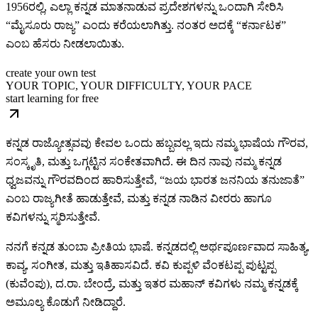
1956ರಲ್ಲಿ, ಎಲ್ಲಾ ಕನ್ನಡ ಮಾತನಾಡುವ ಪ್ರದೇಶಗಳನ್ನು ಒಂದಾಗಿ ಸೇರಿಸಿ
“ಮೈಸೂರು ರಾಜ್ಯ” ಎಂದು ಕರೆಯಲಾಗಿತ್ತು. ನಂತರ ಅದಕ್ಕೆ “ಕರ್ನಾಟಕ”
ಎಂಬ ಹೆಸರು ನೀಡಲಾಯಿತು.
create your own test
YOUR TOPIC, YOUR DIFFICULTY, YOUR PACE
start learning for free
ಕನ್ನಡ ರಾಜ್ಯೋತ್ಸವವು ಕೇವಲ ಒಂದು ಹಬ್ಬವಲ್ಲ ಇದು ನಮ್ಮ ಭಾಷೆಯ ಗೌರವ,
ಸಂಸ್ಕೃತಿ, ಮತ್ತು ಒಗ್ಗಟ್ಟಿನ ಸಂಕೇತವಾಗಿದೆ. ಈ ದಿನ ನಾವು ನಮ್ಮ ಕನ್ನಡ
ಧ್ವಜವನ್ನು ಗೌರವದಿಂದ ಹಾರಿಸುತ್ತೇವೆ, “ಜಯ ಭಾರತ ಜನನಿಯ ತನುಜಾತೆ”
ಎಂಬ ರಾಜ್ಯಗೀತೆ ಹಾಡುತ್ತೇವೆ, ಮತ್ತು ಕನ್ನಡ ನಾಡಿನ ವೀರರು ಹಾಗೂ
ಕವಿಗಳನ್ನು ಸ್ಮರಿಸುತ್ತೇವೆ.
ನನಗೆ ಕನ್ನಡ ತುಂಬಾ ಪ್ರೀತಿಯ ಭಾಷೆ. ಕನ್ನಡದಲ್ಲಿ ಅರ್ಥಪೂರ್ಣವಾದ ಸಾಹಿತ್ಯ,
ಕಾವ್ಯ, ಸಂಗೀತ, ಮತ್ತು ಇತಿಹಾಸವಿದೆ. ಕವಿ ಕುಪ್ಪಳಿ ವೆಂಕಟಪ್ಪ ಪುಟ್ಟಪ್ಪ
(ಕುವೆಂಪು), ದ.ರಾ. ಬೇಂದ್ರೆ, ಮತ್ತು ಇತರ ಮಹಾನ್ ಕವಿಗಳು ನಮ್ಮ ಕನ್ನಡಕ್ಕೆ
ಅಮೂಲ್ಯ ಕೊಡುಗೆ ನೀಡಿದ್ದಾರೆ.