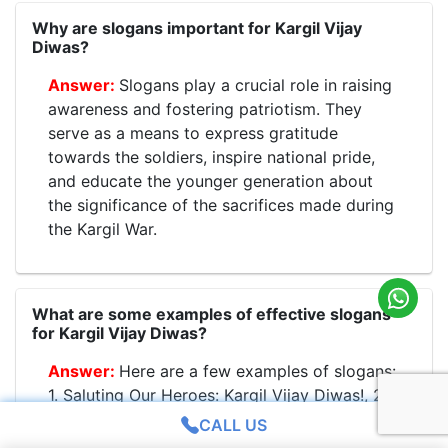
Why are slogans important for Kargil Vijay
Diwas?
Slogans play a crucial role in raising
awareness and fostering patriotism. They
serve as a means to express gratitude
towards the soldiers, inspire national pride,
and educate the younger generation about
the significance of the sacrifices made during
the Kargil War.
What are some examples of effective slogans
for Kargil Vijay Diwas?
Here are a few examples of slogans:
1. Saluting Our Heroes: Kargil Vijay Diwas!, 2.
Bravery Beyond Borders: Remembering
CALL US
Kargil!, 3. In Valor There is Hope: Honoring