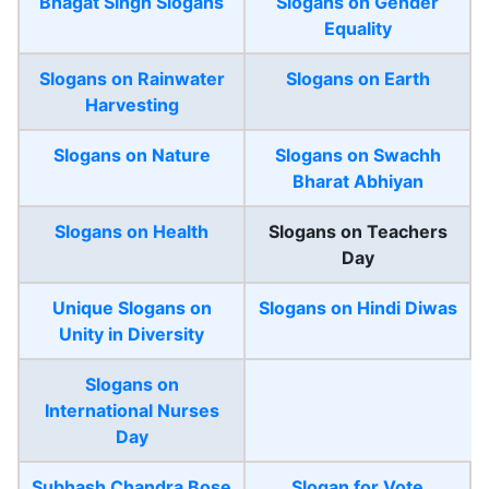
Bhagat Singh Slogans
Slogans on Gender
Equality
Slogans on Rainwater
Slogans on Earth
Harvesting
Slogans on Nature
Slogans on Swachh
Bharat Abhiyan
Slogans on Health
Slogans on Teachers
Day
Unique Slogans on
Slogans on Hindi Diwas
Unity in Diversity
Slogans on
International Nurses
Day
Subhash Chandra Bose
Slogan for Vote