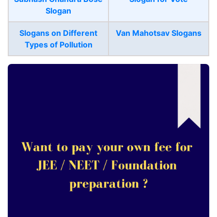
Slogan
Slogans on Different
Van Mahotsav Slogans
Types of Pollution