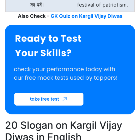
का पर्व।
festival of patriotism.
Also Check –
GK Quiz on Kargil Vijay Diwas
20 Slogan on Kargil Vijay
Diwas in English