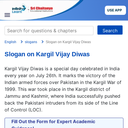
Skip
to
USE APP
content
STUDY
Search
MATERIALS
for:
English
slogans
Slogan on Kargil Vijay Diwas
COURSES
Slogan on Kargil Vijay Diwas
CBSE
Kargil Vijay Diwas is a special day celebrated in India
More
every year on July 26th. It marks the victory of the
Indian armed forces over Pakistan in the Kargil War of
1999. This war took place in the Kargil district of
Blog
Jammu and Kashmir, where India successfully pushed
back the Pakistani intruders from its side of the Line
of Control (LOC).
USE APP
Fill Out the Form for Expert Academic